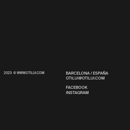
BARCELONA / ESPAÑA
2023
©
WWW.OTILUI.COM
OTILUI@OTILUI.COM
FACEBOOK
FACEBOOK
INSTAGRAM
INSTAGRAM